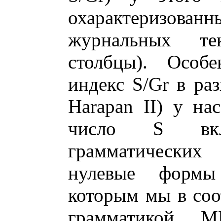
охарактеризо
журнальных те
столбцы). Особе
индекс S/Gr в ра
Harapan II) у на
число S вкл
грамматических
нулевые формы 
которым мы в соо
грамматикой 