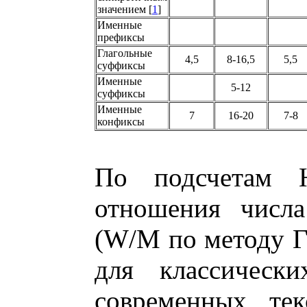
значением [
1
]
Именные
префиксы
Глагольные
4,5
8-16,5
5,5
суффиксы
Именные
5-12
суффиксы
Именные
7
16-20
7-8
конфиксы
По подсчетам Н
отношения числ
(W/M по методу Гр
для классическ
современных тек