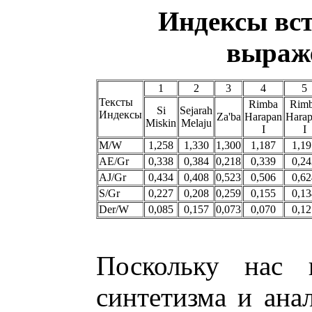
Индексы вст
выраж
1
2
3
4
5
Тексты
Rimba
Rim
Si
Sejarah
Индексы
Za'ba
Harapan
Hara
Miskin
Melaju
I
I
M/W
1,258
1,330
1,300
1,187
1,19
AE/Gr
0,338
0,384
0,218
0,339
0,24
AJ/Gr
0,434
0,408
0,523
0,506
0,62
S/Gr
0,227
0,208
0,259
0,155
0,13
Der/W
0,085
0,157
0,073
0,070
0,12
Поскольку нас и
синтетизма и ана