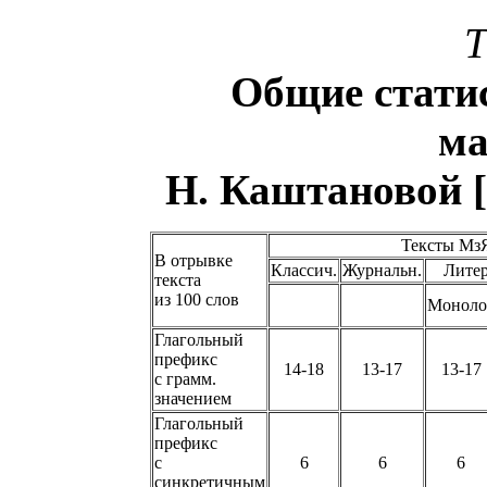
Т
Общие стати
ма
Н. Каштановой [
Тексты Мз
В отрывке
Классич.
Журнальн.
Литер
текста
из 100 слов
Моноло
Глагольный
префикс
14-18
13-17
13-17
с грамм.
значением
Глагольный
префикс
с
6
6
6
синкретичным