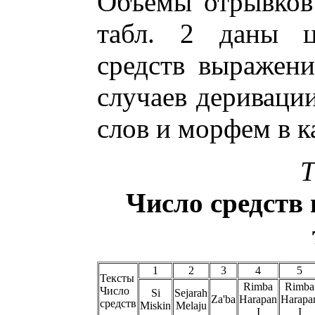
Объемы отрывков 
табл. 2 даны ц
средств выражени
случаев деривации
слов и морфем в 
Т
Число средств
1
2
3
4
5
Тексты
Rimba
Rimba
Число
Si
Sejarah
Za'ba
Harapan
Harapa
средств
Miskin
Melaju
I
I