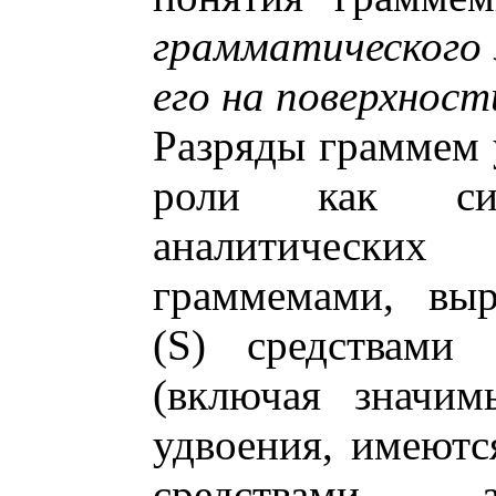
грамматического
его на поверхност
Разряды граммем 
роли как син
аналитически
граммемами, выр
(S) средствами
(включая значим
удвоения, имеют
средствами а