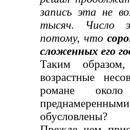
запись эта не в
тысяч. Число 
потому, что
сор
сложенных его го
Таким образом
возрастные несо
романе около
преднамерен
обусловлены?
Прежде чем прис