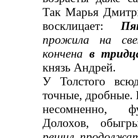
Так Марья Дмитр
восклицает:
Пя
прожила на све
кончена
в тридц
князь Андрей.
У Толстого всюд
точные, дробные. 
несомненно, ф
Долохов, обыгр
решил продолжат