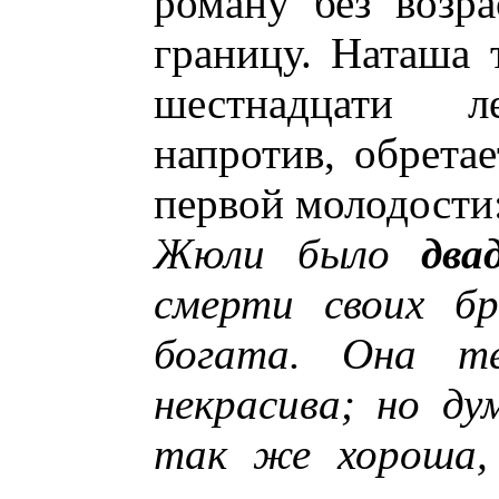
роману без возра
границу. Наташа т
шестнадцати 
напротив, обретае
первой молодости
Жюли было
два
смерти своих бр
богата. Она те
некрасива; но ду
так же хороша, 