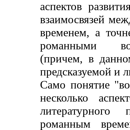
аспектов развити
взаимосвязей ме
временем, а точ
романными во
(причем, в данно
предсказуемой и л
Само понятие "воз
несколько аспек
литературного п
романным време