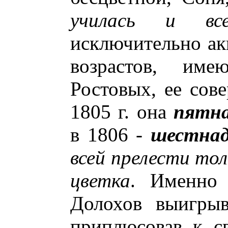
училась и вс
исключительно ак
возрастов, им
Ростовых, ее сове
1805 г. она
пятна
в 1806 -
шестнад
всей прелести то
цветка
. Именно 
Долохов выигрыв
приплюсовав к с