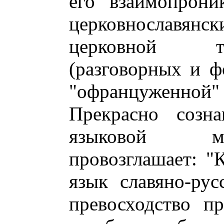
его взаимопрони
церковнославянск
церковной т
(разговорных и ф
"офранцуженной" 
Прекрасно созна
языковой мн
провозглашает: "
язык славяно-ру
превосходство п