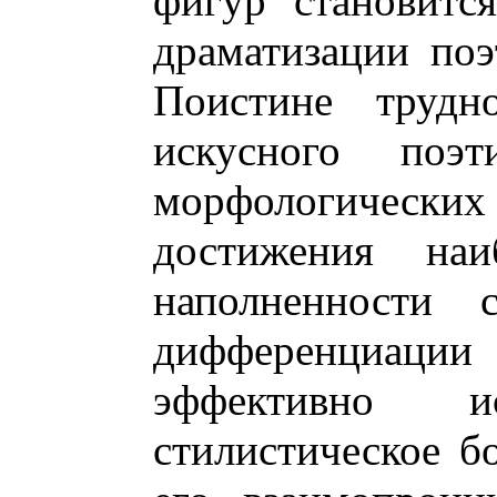
фигур становитс
драматизации поэ
Поистине трудн
искусного поэти
морфологическ
достижения наи
наполненности
дифференциац
эффективно ис
стилистическое бо