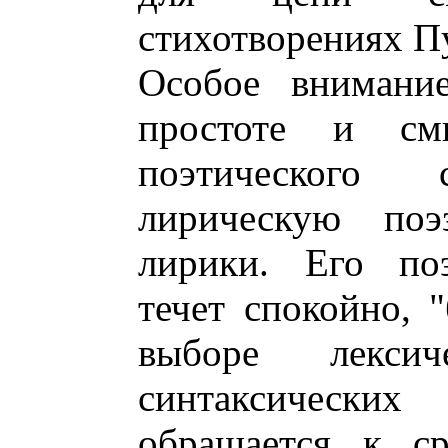
стихотворениях П
Особое внимани
простоте и смы
поэтического
лирическую поэ
лирики. Его поэ
течет спокойно, "
выборе лекси
синтаксически
обращается к ср