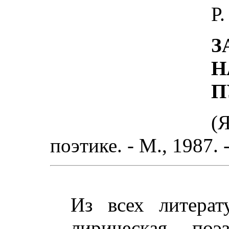
Р
З
Н
П
(
поэтике. - М., 1987. 
Из всех литера
лирическая поэ