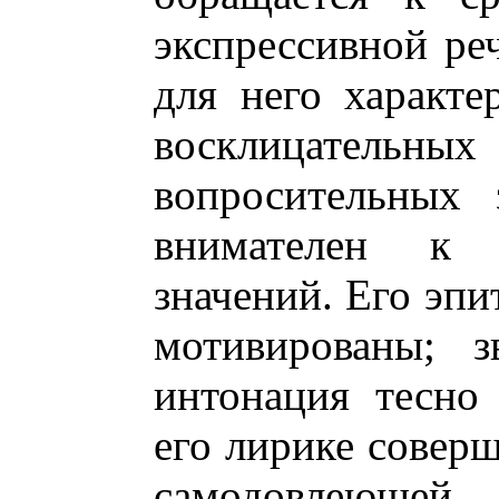
экспрессивной ре
для него характе
восклицатель
вопросительных 
внимателен к 
значений. Его эпи
мотивированы; з
интонация тесно
его лирике совер
самодовлеюще