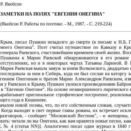
Р. Якобсон
ЗАМЕТКИ НА ПОЛЯХ "ЕВГЕНИЯ ОНЕГИНА"
(Якобсон Р. Работы по поэтике. - М., 1987. - С. 219-224)
Крым, писал Пушкин незадолго до смерти (в письме к Н.Б. Го
моего Онегина". Поэт считал путешествие по Кавказу и Кр
генерала Раевского, счастливейшим временем своей жизни. Во
Пушкина к Марии Раевской обнаруживаются в его романе в
отступлениях, но и в некоторых чертах Татьяны Лариной. В 18
Мария Раевская вышла замуж за князя Волконского, двадцатью 
последовала за ним в Сибирь, куда он был сослан на каторгу 
вгением Онегиным и братом Марии Александром Раевским, из
ивя у Раевских в Крыму, Пушкин увлекся произведениями Байро
я в "Евгении Онегине". На основе незавершенного лирического
ырабатывает оригинальное строфическое построение, реализова
ющего года в Кишиневе.
ачалом новой поэмы, что, по его собственным словам, случаетс
. Когда выходят в свет первые главы романа, их встречает иск
азговоров, - сообщает "Московский Вестник", - и женщины, 
вать: читали ли вы Онегина, как вам нравятся новые песни, како
II, № 4 (статья NN)]. Аналогично писал один журнал в 1840 г