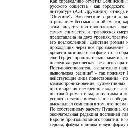
Как справедливо отметил Белинский, 
русского общества - как городского
литературе (А.В. Дружинин), отнюдь н
"Онегине". Элегические строки о к
отрицанием бессмысленной смерти, кар
этим рисуется противоположная альт
самым снимается, и трагическая смер
представлена на двух уровнях, трагич
его возлюбленной. Действие романа н
проходящих через все произведение. 
времени возникают на фоне этого обра
еще Герцен проницательно заметил, ч
последняя трагическая греза невозвра
Поэт-повествователь сознательно нап
дьявольская разница" - так поясняет
действующие лица повествования - по
взаимопроникновение субъективных 
противоречия намеренно вводятся ав
поэтикой романтизма; допустимы и ко
усилить неясное впечатление свободн
высказывал сомнения в том, что поэма 
По собственному расчету Пушкина, он р
окончательная редакция последней гл
Европе произошло много событий. Его 
героям; фабула приняла новую форму 