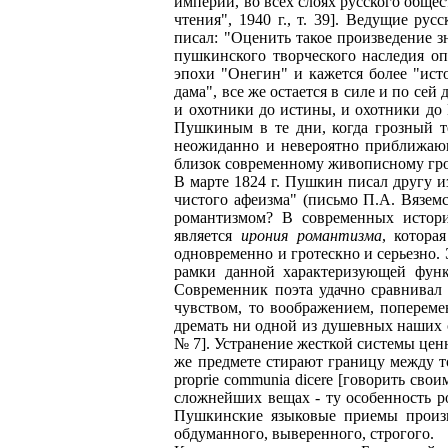
империи, во всех слоях русского обще
чтения", 1940 г., т. 39]. Ведущие р
писал: "Оценить такое произведение зн
пушкинского творческого наследия оп
эпохи "Онегин" и кажется более "ист
дама", все же остается в силе и по се
и охотники до истины, и охотники до 
Пушкиным в те дни, когда грозный т
неожиданно и невероятно приближающ
близок современному живописному гро
В марте 1824 г. Пушкин писал другу и
чистого афеизма" (письмо П.А. Вяземск
романтизмом? В современных истори
является
ирония романтизма
, котора
одновременно и гротескно и серьезно.
рамки данной характеризующей функ
Современник поэта удачно сравнивал 
чувством, то воображением, попереме
дремать ни одной из душевных наших сп
№ 7]. Устранение жесткой системы цен
же предмете стирают границу между 
proprie communia dicere [говорить сво
сложнейших вещах - ту особенность ро
Пушкинские языковые приемы произв
обдуманного, выверенного, строгого.