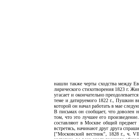
нашли также черты сходства между Е
лирического стихотворения 1823 г. Ж
угасает и окончательно преодолеваетс
теме и датируемого 1822 г., Пушкин в
которой он начал работать в мае следу
В письмах он сообщает, что доволен н
том, что это лучшее его произведение
составляют в Москве общий предмет р
встретясь, начинают друг друга спраши
["Московский вестник", 1828 г., ч. V