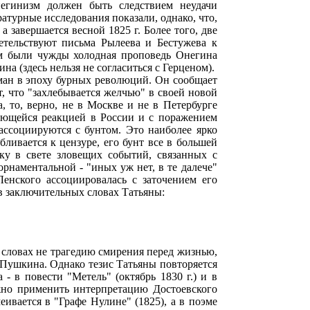
егинизм должен быть следствием неудачи
ратурные исследования показали, однако, что,
а завершается весной 1825 г. Более того, две
етельствуют письма Рылеева и Бестужева к
м были чужды холодная проповедь Онегина
 (здесь нельзя не согласиться с Герценом).
ан в эпоху бурных революций. Он сообщает
, что "захлебывается желчью" в своей новой
а, то, верно, не в Москве и не в Петербурге
ивающейся реакцией в России и с поражением
ссоциируются с бунтом. Это наиболее ярко
ливается к цензуре, его бунт все в большей
ку в свете зловещих событий, связанных с
орнаментальной - "иных уж нет, в те далече"
енского ассоциировалась с заточением его
 в заключительных словах Татьяны:
 словах не трагедию смирения перед жизнью,
о Пушкина. Однако тезис Татьяны повторяется
 - в повести "Метель" (октябрь 1830 г.) и в
ожно применить интерпретацию Достоевского
ивается в "Графе Нулине" (1825), а в поэме