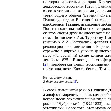
повторил известный историк Ключев
декабрьского восстания 1825 г.; Онегин
в соответствии с некоторыми деталями 
трети общего объема "Евгения Онеги
Пушкину, надлом Евгения был совер
влюбленной Татьяне, изъявление любви
Попытки однозначной оценки социаль
об этом своим друзьям иносказательно
поэме [в письме к А.и. Тургеневу 1 де
(письмо к А.А. Бестужеву 8 февраля 
революционного движения в Европе, 
отражено в лирике Пушкина данного пе
мере утаивается. В конце концов да
декабрем 1825 г. В последней строфе р
[
2
], приобретала смысл воспоминания
прототипа, поэта Кюхельбекера. Тема 
Но я другому отдана;
Я буду век ему верна [
3
].
В своей знаменитой речи о Пушкине До
а апофеоз смирения, и он пытается обо
вскоре после заключительной главы "О
романе "Дубровский" (1832-1833) - к
эстетически. Более того, этот мотив 