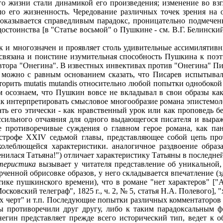
го жизни стали динамикой его произведения; изменение во вз
о его жизненность. Чередование различных точек зрения на 
 оказывается справедливым парадокс, проницательно подмечен
стоинства [в "Статье восьмой" о Пушкине - см. В.Г. Белинский.
 и многозначен и проявляет столь удивительные ассимилятивны
 связана и поистине изумительная способность Пушкина к поэ
втора "Онегина". В известных инвективах против "Онегина" Пи
о можно с равным основанием сказать, что Писарев испытывал
вторить mutatis mutandis относительно любой попытки однобок
 осознаем, что Пушкин вовсе не вкладывал в свои образы как
ак интерпретировать смысловое многообразие романа эпистемоло
ать его этически - как нравственный урок или как проповедь 
ссильного отчаяния для одного выдающегося писателя и выраж
е противоречивые суждения о главном герое романа, как па
трофе XXIV седьмой главы, представляющее собой цепь про
леблющейся характеристики. аналогичное раздвоение образа
зменилася Татьяна!") отличает характеристику Татьяны в последне
ктеристика
вызывает у читателя представление об уникальной
ерченной обрисовке образов, у него складывается впечатление 
е пушкинского времени), что в романе "нет характеров" ["Атен
осковский телеграф", 1825 г., ч. 2, № 5, статья Н.А. Полевого]
ых черт" и т.п. Последующие попытки различных комментаторов
ы противоречили друг другу, либо к таким парадоксальным ф
егин представляет прежде всего исторический тип, ведет к о