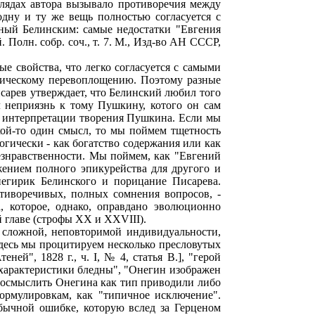
глядах автора вызывало противоречия между
одну и ту же вещь полностью согласуется с
ный Белинским: самые недостатки "Евгения
 Полн. собр. соч., т. 7. М., Изд-во АН СССР,
е свойства, что легко согласуется с самыми
тическому перевоплощению. Поэтому разные
сарев утверждает, что Белинский любил того
 неприязнь к тому Пушкину, котого он сам
ой интерпретации творения Пушкина. Если мы
ой-то один смысл, то мы поймем тщетность
гически - как богатство содержания или как
безнравственности. Мы поймем, как "Евгений
ением полного эпикурейства для другого и
негирик Белинского и порицание Писарева.
тиворечивых, полных сомнения вопросов, -
, которое, однако, оправдано эволюционно
й главе (строфы XX и XXVIII).
, сложной, неповторимой индивидуальности,
(здесь мы процитируем несколько пресловутых
ей", 1828 г., ч. I, № 4, статья В.], "герой
, "характеристики бледны", "Онегин изображен
 осмыслить Онегина как тип приводили либо
ормулировкам, как "типичное исключение".
бычной ошибке, которую вслед за Герценом