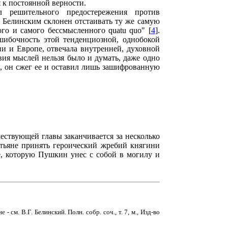
я к постоянной верности.
 решительного предостережения против
с Белинским склонен отстаивать ту же самую
ого и самого бессмысленного quatu quo" [
4
].
ибочность этой тенденциозной, однобокой
и и Европе, отвечала внутренней, духовной
ия мыслей нельзя было и думать, даже одно
ка, он сжег ее и оставил лишь зашифрованную
ествующей главы заканчивается за несколько
тьяне принять героический жребий княгини
, которую Пушкин унес с собой в могилу и
 см. В.Г. Белинский. Полн. собр. соч., т. 7, м., Изд-во