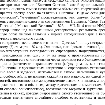
ства. Всякий помнит наизусть несколько куплетов. Многие мысл
усские критики считали "Евгения Онегина" самой оригинальн
ачит - оценить самого поэта во всем объеме его творческой дея
ирается прежде всего на "Евгения Онегина". И даже если дл
орическим", "музейным" произведением, чем, скажем, более 
й день утверждение одного из современников Пушкина: "Сном Тат
Поэзии" ["Московский Вестник", 1828, ч. VII, № 4 (статья NN)
еррор навис над заключенными декабристами, реальность бред
ую образ пылкой Татьяны к лирике сегодняшнего дня, а бег
теску параноидного толка.
з тогдашнего места своего изгнания - Одессы: "...пишу пестры
ому [?] от марта 1824 г.). Эта поэма, или "роман в стихах", и
ко-литературных исследованиях справедливо подчеркивается
я преподносит нам одну и ту же вещь с противоречивых точе
 Эта ирония есть отличительная черта проникнутого безнадежны
ции и фактически окрашивает всю фабулу романа, как если 
"Онегина" с музыкальным каприччио и справедливо указывал,
нно весел и задумчив, легкомыслен и глубок, насмешлив и чув
особностей, и, не занимая каждой из них надолго, ни одной не 
ностей, постоянное взаимопереплетение высоких и низких, а по
торжественным и обычным, между трагическим и комическим.
ими словами общеизвестное], восхищавшее Мериме и Тургенева, 
мана в стихах, которая очаровывала самого утонченного из ру
одили впечатление случайного подбора естественных и даж