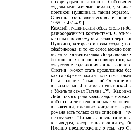
позади утраченная юность. События е
отдельными частями романа, усиливал
поэтикой Пушкина и, таким образом,
Онегина" составляют его величайшие до
1955, с. 431-432].
Каждый пушкинский образ столь гибок
разнообразными контекстами. С этим
критики по-своему осмысляют черты а
Пушкина, которого он сам создал; н
сфабриковал, и то же самое можно по
вслед за внимательным Добролюбовым
бесконечных споров по поводу того, к
отсутствие содержания - и как оценив
Онегин" может стать проявлением бе
каким образом могли появиться таки
Размышление Татьяны об Онегине в с
выразительный пример пушкинской ко
("Ужель та самая Татьяна...?", "Как и
Либо такого рода
колеблющаяся хара
либо, если читатель привык к ясно оч
выражений, имевших хождение в критик
романа есть только связь описаний" ["М
не глубоко", "Татьяна лишена типичн
к выводам, которые по иронии судьб
Именно предположение о том, что Он