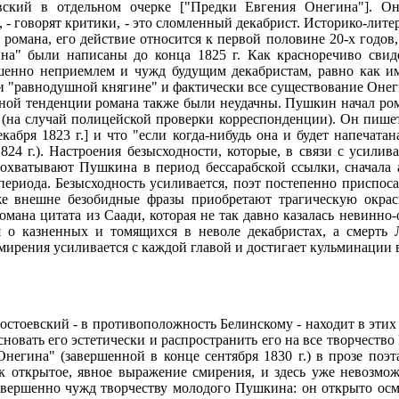
ский в отдельном очерке ["Предки Евгения Онегина"]. Он
, - говорят критики, - это сломленный декабрист. Историко-лите
романа, его действие относится к первой половине 20-х годов, 
на" были написаны до конца 1825 г. Как красноречиво свид
шенно неприемлем и чужд будущим декабристам, равно как и
 "равнодушной княгине" и фактически все существование Онегина
ной тенденции романа также были неудачны. Пушкин начал ром
 (на случай полицейской проверки корреспонденции). Он пишет
кабря 1823 г.] и что "если когда-нибудь она и будет напечатан
1824 г.). Настроения безысходности, которые, в связи с усил
охватывают Пушкина в период бессарабской ссылки, сначала а
риода. Безысходность усиливается, поэт постепенно приспосаб
же внешне безобидные фразы приобретают трагическую окрас
омана цитата из Саади, которая не так давно казалась невинно-
 о казненных и томящихся в неволе декабристах, а смерть Л
смирения усиливается с каждой главой и достигает кульминации
стоевский - в противоположность Белинскому - находит в этих
сновать его эстетически и распространить его на все творчеств
негина" (завершенной в конце сентября 1830 г.) в прозе поэта
ак открытое, явное выражение смирения, и здесь уже невозм
совершенно чужд творчеству молодого Пушкина: он открыто осме