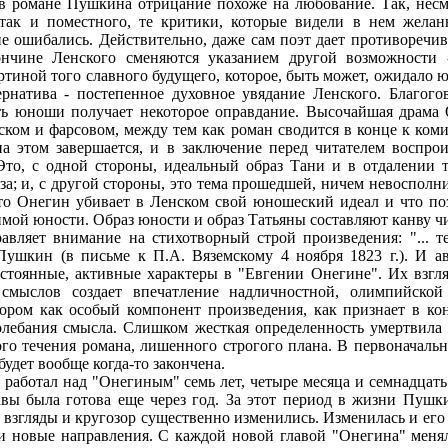
в романе Пушкина отрицание похоже на любование. Так, несм
, так и поместного, те критики, которые видели в нем жела
е ошибались. Действительно, даже сам поэт дает противоречивы
ончине Ленского сменяются указанием другой возможности
тиной того славного будущего, которое, быть может, ожидало ю
ернатива - постепенное духовное увядание Ленского. Благог
ть юноши получает некоторое оправдание. Высочайшая драма О
еском и фарсовом, между тем как роман сводится в конце к ком
а этом завершается, и в заключение перед читателем воспро
Это, с одной стороны, идеальный образ Тани и в отдалении 
за; и, с другой стороны, это тема прошедшей, ничем невосполн
то Онегин убивает в Ленском свой юношеский идеал и что по
тимой юности. Образ юности и образ Татьяны составляют канву 
равляет внимание на стихотворный строй произведения: "... т
 Пушкин (в письме к П.А. Вяземскому 4 ноября 1823 г.). И ав
стоянные, активные характеры в "Евгении Онегине". Их взгля
смыслов создает впечатление надличностной, олимпийской
тором как особый компонент произведения, как признает в ко
лебания смысла. Слишком жесткая определенность умертвила 
ого течения романа, лишенного строгого плана. В первоначаль
будет вообще когда-то закончена.
аботал над "Онегиным" семь лет, четыре месяца и семнадцать дн
авы была готова еще через год. За этот период в жизни Пушк
взгляды и кругозор существенно изменились. Изменилась и его 
и новые направления. С каждой новой главой "Онегина" менялс