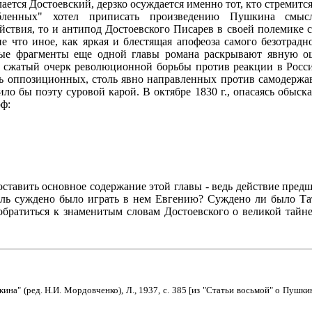
ается Достоевский, дерзко осуждается именно тот, кто стремитс
ленных" хотел приписать произведению Пушкина смысл
йствия, то и антипод Достоевского Писарев в своей полемике 
 что иное, как яркая и блестящая апофеоза самого безотрадн
ые фрагменты еще одной главы романа раскрывают явную ош
я сжатый очерк революционной борьбы против реакции в Росси
ль оппозиционных, столь явно направленных против самодержав
ило бы поэту суровой карой. В октябре 1830 г., опасаясь обыс
оф:
ставить основное содержание этой главы - ведь действие предш
роль суждено было играть в нем Евгению? Суждено ли было Та
братиться к знаменитым словам Достоевского о великой тайне
а" (ред. Н.И. Мордовченко), Л., 1937, с. 385 [из "Статьи восьмой" о Пушкине -