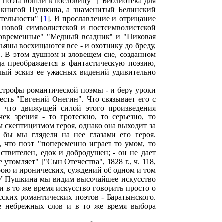
и поэта вошли в пословицу" ["Библиотека для
ой книгой Пушкина, а знаменитый Белинский
тельности" [
1
]. И прославление и отрицание
я новой символистской и постсимволистской
"современные" "Медный всадник" и "Пиковая
ьяны восхищаются все - и охотнику до бреду,
]. В этом душном и зловещем сне, созданном
а преображается в фантастическую поэзию,
лый эскиз ее ужасных видений удивительно
е строфы романтической поэмы - и беру уроки
 есть "Евгений Онегин". Что связывает его с
, что движущей силой этого произведения
к зрения - то гротескно, то серьезно, то
м скептицизмом героя, однако она выходит за
бы мы глядели на нее глазами его героя.
 что поэт "попеременно играет то умом, то
ствителен, едок и добродушен; - он не дает
утомляет" ["Сын Отечества", 1828 г., ч. 118,
рою и иронических, суждений об одном и том
 У Пушкина мы видим высочайшее искусство
и в то же время искусство говорить просто о
сских романтических поэтов - Баратынского.
е небрежных слов и в то же время выбора