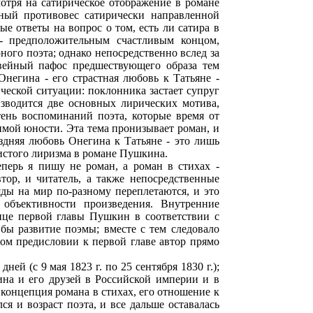
отря на сатирическое отображение в романе
нный противовес сатирически направленной
е ответы на вопрос о том, есть ли сатира в
 - предположительным счастливым концом,
ного поэта; однако непосредственно вслед за
овейный пафос предшествующего образа тем
негина - его страстная любовь к Татьяне -
ической ситуации: поклонника застает супруг
изводится две основных лирических мотива,
тень воспоминаний поэта, которые время от
имой юности. Эта тема пронизывает роман, и
здняя любовь Онегина к Татьяне - это лишь
чистого лиризма в романе Пушкина.
еперь я пишу не роман, а роман в стихах -
тор, и читатель, а также непосредственные
ды на мир по-разному переплетаются, и это
 объективности произведения. Внутренние
нце первой главы Пушкин в соответствии с
бы развитие поэмы; вместе с тем следовало
ном предисловии к первой главе автор прямо
ей (с 9 мая 1823 г. по 25 сентября 1830 г.);
ина и его друзей в Российской империи и в
концепция романа в стихах, его отношение к
я и возраст поэта, и все дальше оставалась