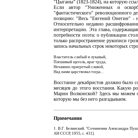
"Цыганы" (1823-1824), на которую ссыл
Если автор "Униженных и оскорб
"фантастического" революционного де
позицию: "Весь "Евгений Онегин" - не
Относительно недавно расшифрованн
интерпретации. Эта глава, содержаща
потребности поэта: о публикации сто
только распространение рукописи гроз
запись начальных строк некоторых стр
Властитель слабый и лукавый,
Плешивый щеголь, враг труда,
Нечаянно пригретый славой,
Над нами царствовал тогда...
Восстание декабристов должно было со
месяцев до этого восстания. Какую 
Марии Волконской? Здесь мы можем о
которую мы без него разгадываем.
Примечания
1. В.Г. Белинский. "Сочинения Александра Пушкин
АН СССР, 1955, с. 431].