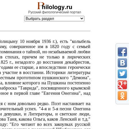
лицыну 10 ноября 1936 г.), есть "колыбель
ыму, совершенное им в 1820 году с семьей
споминания о тайной, но незабываемой любви
 стихах, причем не только в лирических
25 г., незадолго до восстания декабристов,
годами ее старше, а впоследствии героически
за участие в восстании. Историки литературы
вестным прототипом пушкинского "Демона",
на, влияние которого на Пушкина постепенно
 наброска "Таврида", посвященного крымской
нное в первой главе "Евгения Онегина", над
я с ним довольно редко. Поэт настаивает на
лючительный успех. "4-я и 5-я песни Онегина
и девушки, и Литераторы, и светские люди,
ва Таня, какова Ольга, каков Ленский и т.д."
оду: "Его читают во всех закоулках русской