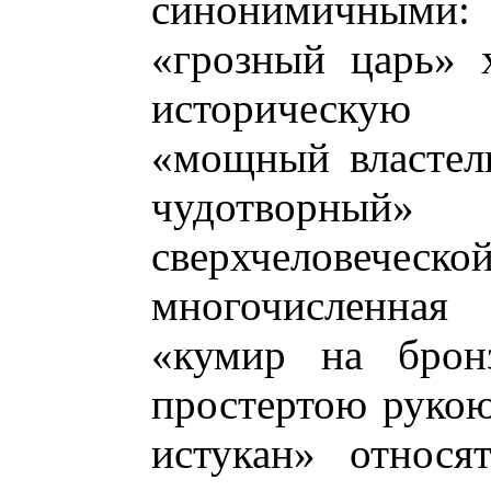
синонимичными:
«грозный царь» 
историческую 
«мощный властел
чудотворный» 
сверхчеловече
многочисленна
«кумир на брон
простертою рукою
истукан» относя