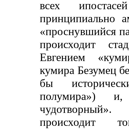
всех ипостас
принципиально а
«проснувшийся па
происходит стад
Евгением «куми
кумира Безумец бе
бы историчес
полумира») и,
чудотворный»
происходит т