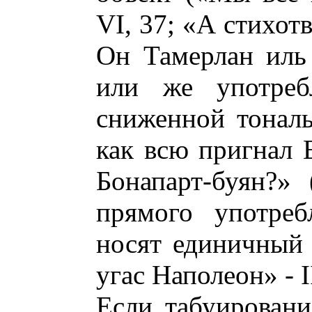
VI, 37; «А стихотв
Он Тамерлан иль 
или же употребл
сниженной тонал
как всю пригнал 
Бонапарт-буян?» 
прямого употреб
носят единичный 
угас Наполеон» - II
Если табуирован