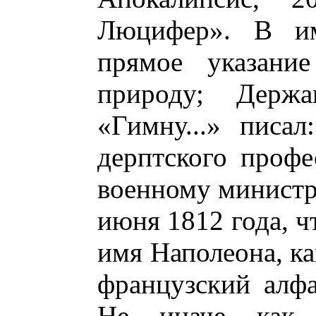
Люцифер». В им
прямое указани
природу; Держ
«Гимну...» писа
дерптского профе
военному министр
июня 1812 года, ч
имя Наполеона, к
французский алфа
Не иначе как 