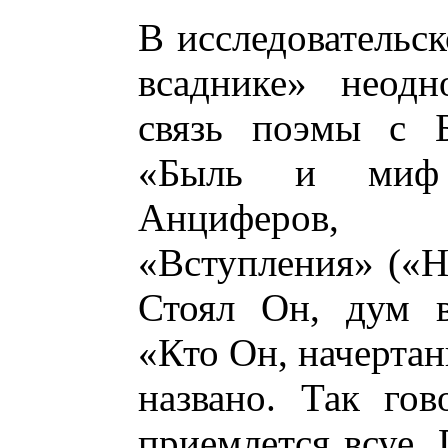
В исследовательс
всаднике» неодн
связь поэмы с Б
«Быль и миф 
Анциферов, 
«Вступления» («Н
Стоял Он, дум ве
«Кто Он, начерта
названо. Так го
приемлется всуе.