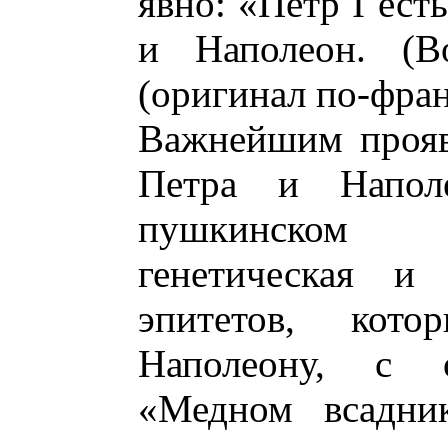
явно: «Петр I ест
и Наполеон. (В
(оригинал по-франц
Важнейшим прояв
Петра и Напол
пушкинском т
генетическая и 
эпитетов, кот
Наполеону, с 
«Медном всадник