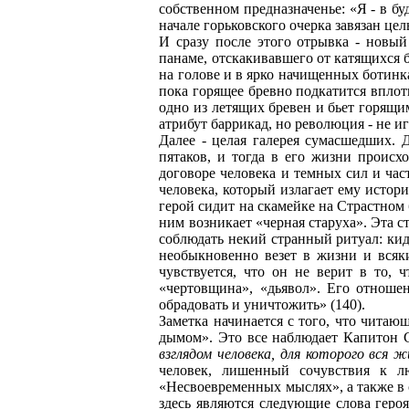
собственном предназначенье: «Я - в б
начале горьковского очерка завязан ц
И сразу после этого отрывка - новый
панаме, отскакивавшего от катящихся б
на голове и в ярко начищенных ботинка
пока горящее бревно подкатится вплоть
одно из летящих бревен и бьет горящим
атрибут баррикад, но революция - не и
Далее - целая галерея сумасшедших. 
пятаков, и тогда в его жизни происх
договоре человека и темных сил и час
человека, который излагает ему истори
герой сидит на скамейке на Страстном 
ним возникает «черная старуха». Эта с
соблюдать некий странный ритуал: кида
необыкновенно везет в жизни и всяки
чувствуется, что он не верит в то, 
«чертовщина», «дьявол». Его отноше
обрадовать и уничтожить» (140).
Заметка начинается с того, что чита
дымом». Это все наблюдает Капитон С
взглядом человека, для которого вся ж
человек, лишенный сочувствия к 
«Несвоевременных мыслях», а также в
здесь являются следующие слова героя: