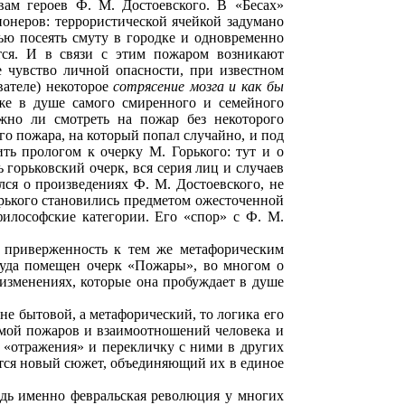
вам героев Ф. М. Достоевского. В «Бесах»
ионеров: террористической ячейкой задумано
лью посеять смуту в городке и одновременно
тся. И в связи с этим пожаром возникают
 чувство личной опасности, при известном
вателе) некоторое
сотрясение мозга и как бы
аже в душе самого смиренного и семейного
жно ли смотреть на пожар без некоторого
го пожара, на который попал случайно, и под
ть прологом к очерку М. Горького: тут и о
горьковский очерк, вся серия лиц и случаев
лся о произведениях Ф. М. Достоевского, не
рького становились предметом ожесточенной
илософские категории. Его «спор» с Ф. М.
о приверженность к тем же метафорическим
куда помещен очерк «Пожары», во многом о
 изменениях, которые она пробуждает в душе
не бытовой, а метафорический, то логика его
емой пожаров и взаимоотношений человека и
 «отражения» и перекличку с ними в других
ится новый сюжет, объединяющий их в единое
 ведь именно февральская революция у многих