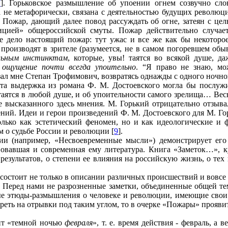
7
]. Горьковское размышление об упоении огнем созвучно сло
а не метафорически, связана с деятельностью будущих революц
. Пожар, дающий далее повод рассуждать об огне, затеян с це
тицией» общероссийской смуты. Пожар действительно случае
е дело настоящий пожар: тут ужас и все же как бы некоторое
производят в зрителе (разумеется, не в самом погоревшем обы
ельным инстинктам
, которые, увы! таятся во всякой душе, д
 ощущение почти всегда упоительно
. “Я право не знаю, мо
азал мне Степан Трофимович, возвратясь однажды с одного ночно
Эта выдержка из романа Ф. М. Достоевского могла бы послужи
аятся в любой душе, и об упоительности самого зрелища… Весь 
е высказанного здесь мнения. М. Горький отрицательно отзыва
ний. Идеи и герои произведений Ф. М. Достоевского для М. Го
лько как эстетический феномен, но и как идеологические и ф
м о судьбе России и революции [
9
].
ии (например, «Несвоевременные мысли») демонстрирует ег
вовавшая и современная ему литература. Книга «Заметок…», 
езультатов, о степени ее влияния на российскую жизнь, о тех
состоит не только в описании различных происшествий и вовсе 
е. Перед нами не разрозненные заметки, объединенные общей т
ые этюды-размышления о человеке и революции, имеющие свои
треть на отрывки под таким углом, то в очерке «Пожары» прояв
ит «темной ночью
февраля
», т. е. время действия - февраль, а