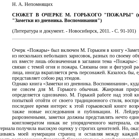
Н. А. Непомнящих
СЮЖЕТ В ОЧЕРКЕ М. ГОРЬКОГО "ПОЖАРЫ" (и
"Заметки из дневника. Воспоминания")
(Литература и документ. - Новосибирск, 2011. - С. 91-101)
Очерк «Пожары» был включен М. Горьким в книгу «Замет
из нескольких небольших зарисовок, разных по своему об
их вместе лишь обозначенная в заглавии тема «Пожары»:
связан с темой огня и пожара. Связаны они и фигурой ра
лица, иногда вкрапляется речь персонажей. Казалось бы, е
представляет собою ряд этюдов.
Однако книга «Заметки из дневника. Воспоминания», куда
не совсем для М. Горького обычная. Жанровая прир
определяется однозначно. М. Горький работе над этой к
попыткой отойти от своего традиционного стиля, воспр
последнее время интерес к этой горьковской книге возро
также новые исследования и публикации. Н. Лейдерм
разрозненными, заметки должны представлять нечто един
конгломератом никак не упорядоченного материала, сва
риала получила высокую оценку у строгих ценителей. Но, оказ
рживаясь моей нумерации страниц и оставляя между каждой