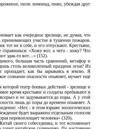
мороженое, пили лимонад, пиво, убеждая друг
имает как очередное зрелище, не думая, что
ян, принимающих участие в тушении пожаров.
к тот не в себе, и его отпускают. Крестьяне,
не справишься: «Хожу вот, а чего - хожу? Что
ют эдак-то вот…» (152).
дикого, большая часть сравнений, метафор и
видишь столь великолепный праздник огня? Из
уг пропадает, как бы зарываясь в землю. Я
ткое сознание опасности опьяняет, мучает еще
 которой театр боевых действий - зрелище и
самое время крестьяне и солдаты пребывают в
серьез и не задумывается до поры. А у этой
асности лишь до поры до времени опьяняет. А
идение: «Нет, - в этом взрыве зоологических
убеждение будет выражено отдельным голосом
орая перевоплощает человека» (320).
Китай своего собеседника, и тот вспоминает
о горит китайское суденышко. По настоянию