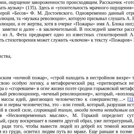
рии, ощущение завороженности происходящим. Рассказчик «гото
шать
музыку
» (135). Здесь и «упоительность мрачного ощущения»
 герой «Бесов» Ф. М. Достоевского. Одновременно данный от
олюция, та «музыка революции», которую призывал слушать А. Бл
олюции, и ее жертва, хотя в очерке «Пожары» имя А. Блока ниг
заметке и далее - в заключительной. В последней заметке расс
аф из А. Фета предваряет одно из известных стихотворений А
ть стихотворения может служить «ключом» к тексту «Пожаров» 
вства,
ским «ночной пожар», «строй находить в нестройном вихре» 
свою особую логику, а метафорический ряд «притворяться не
ора о «сгоревшем» в огне жизни поэте сродни горьковской мета
нный революционер, «вечный революционер», который, «воплоща
 массы идей, двигающих человечество к совершенству…» [
11
и нервы человечества, это - или гений, который, разрушая ист
й в своей силе,
сгорающий тихим, иногда почти невидимым ог
в «Несвоевременных мыслях», М. Горький определит суть
, сразу воскрешает в памяти другой образ, уже литературный, 
 ради того, чтобы вывести людей из дебрей их темной жизни
из груди, осветил людям путь во мраке. Еще раньше в поэме 