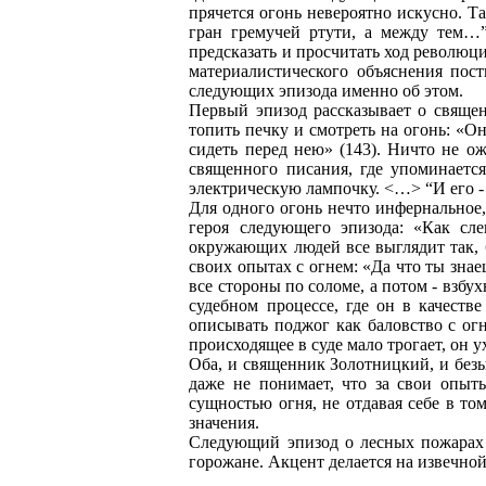
прячется огонь невероятно искусно. Т
гран гремучей ртути, а между тем…”
предсказать и просчитать ход револю
материалистического объяснения пост
следующих эпизода именно об этом.
Первый эпизод рассказывает о свяще
топить печку и смотреть на огонь: «О
сидеть перед нею» (143). Ничто не о
священного писания, где упоминаетс
электрическую лампочку. <…> “И его - 
Для одного огонь нечто инфернальное,
героя следующего эпизода: «Как сл
окружающих людей все выглядит так, б
своих опытах с огнем: «Да что ты знае
все стороны по соломе, а потом - взбух
судебном процессе, где он в качеств
описывать поджог как баловство с огн
происходящее в суде мало трогает, он у
Оба, и священник Золотницкий, и без
даже не понимает, что за свои опыт
сущностью огня, не отдавая себе в то
значения.
Следующий эпизод о лесных пожарах 
горожане. Акцент делается на извечно