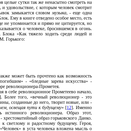
в целые сутки так же ненасытно смотреть на
, и удовольствие, с которым человек смотрит
рывок замыкается словом
музыка
, - еще одна
ок. Ему в книге отведено особое место, есть
де не упоминается и прямо не цитируется, но
казывается о человеке, бросившемся в огонь.
. Блока «Как тяжело ходить среди людей и
М. Горького:
также может быть прочтено как возможность
погибшим» - «бледные зарева искусства» -
форе революционера-Прометея.
я в себе революционное Прометеево начало,
]. Более того, «вечный революционер - это
ины, созданные до него, творит новые, или -
нем, освещая пути к будущему
» [
12
]. Именно
 истинного революционера. Образ этот,
- хрестоматийный образ горьковского Данко.
 к светлому и радостному будущему. Героя,
«Человек» в уста человека вложена мысль о