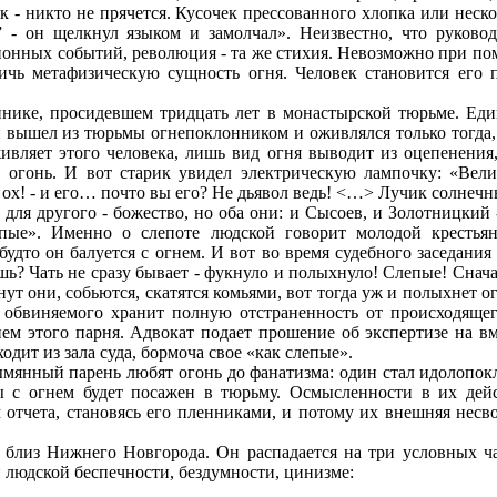
ак - никто не прячется. Кусочек прессованного хлопка или нес
 - он щелкнул языком и замолчал». Неизвестно, что руково
ционных событий, революция - та же стихия. Невозможно при п
ичь метафизическую сущность огня. Человек становится его 
ннике, просидевшем тридцать лет в монастырской тюрьме. Еди
н вышел из тюрьмы огнепоклонником и оживлялся только тогда, 
живляет этого человека, лишь вид огня выводит из оцепенения
я огонь. И вот старик увидел электрическую лампочку: «Вели
ох! - и его… почто вы его? Не дьявол ведь! <…> Лучик солнечны
 для другого - божество, но оба они: и Сысоев, и Золотницкий
епые». Именно о слепоте людской говорит молодой крестья
удто он балуется с огнем. И вот во время судебного заседания
шь? Чать не сразу бывает - фукнуло и полыхнуло! Слепые! Снача
нут они, собьются, скатятся комьями, вот тогда уж и полыхнет о
е обвиняемого хранит полную отстраненность от происходящег
ем этого парня. Адвокат подает прошение об экспертизе на вм
ходит из зала суда, бормоча свое «как слепые».
ымянный парень любят огонь до фанатизма: один стал идолопок
ы с огнем будет посажен в тюрьму. Осмысленности в их дей
м отчета, становясь его пленниками, и потому их внешняя несв
близ Нижнего Новгорода. Он распадается на три условных ча
й людской беспечности, бездумности, цинизме: