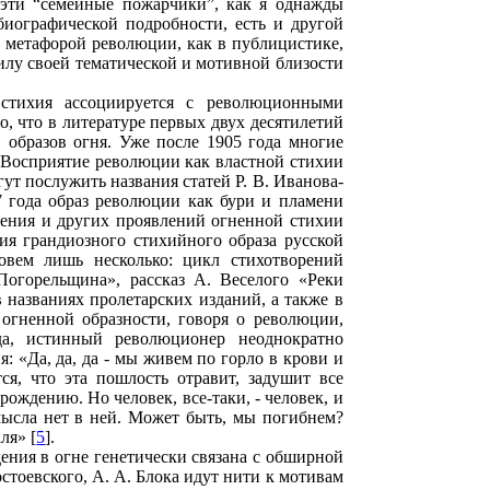
 эти “семейные пожарчики”, как я однажды
биографической подробности, есть и другой
й метафорой революции, как в публицистике,
силу своей тематической и мотивной близости
 стихия ассоциируется с революционными
о, что в литературе первых двух десятилетий
образов огня. Уже после 1905 года многие
 Восприятие революции как властной стихии
т послужить названия статей Р. В. Иванова-
7 года образ революции как бури и пламени
нения и других проявлений огненной стихии
ия грандиозного стихийного образа русской
овем лишь несколько: цикл стихотворений
огорельщина», рассказ А. Веселого «Реки
 названиях пролетарских изданий, а также в
 огненной образности, говоря о революции,
да, истинный революционер неоднократно
 «Да, да, да - мы живем по горло в крови и
я, что эта пошлость отравит, задушит все
ождению. Но человек, все-таки, - человек, и
смысла нет в ней. Может быть, мы погибнем?
ля» [
5
].
дения в огне генетически связана с обширной
остоевского, А. А. Блока идут нити к мотивам