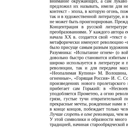
внимание окружающих, а сам лукаво 
предложил их называть, имели для нег
контекст - эпоха, в которую огонь, п
так и в художественной литературе, и 
не может быть проигнорирован. Прежде
Концентрация в русской литератур
преобразованиями. У каждого автора е
начала ХХ в. создается свой «текст
метафорически именуют революцию «гр
было присуще самым разным художника
Разумника: «Испытание огнем» (о вой
довольно быстро становится избитым 
широко используется в литературе и 
революции, так и для передачи мас
«Неопалимая Купина» М. Волошина, 
огненные», «Горящая Россия» И. С. Со
произведениях нового пролетарского 
прибегает сам Горький: в «Несвое
уподобляется Прометею, а огню револ
грязи, густые тучи отвратительной 
прекрасные мечты, рожденные нами в тр
в конце концов, побеждает только че
Лучше
сгореть в огне революции
, чем 
У этой символики и образности много 
традицией, начиная старообрядческой и