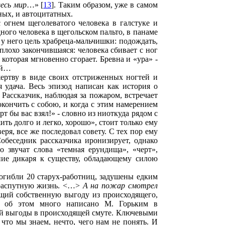
есь мир
…» [
13
]. Таким образом, уже в самом
ных, и автоцитатных.
 огнем щеголеватого человека в галстуке и
ного человека в щегольском пальто, в панаме
 у него цель храбреца-мальчишки: подождать,
плохо закончившаяся: человека сбивает с ног
 которая мгновенно сгорает. Бревна и «ура» -
ией…
жертву в виде своих отстриженных ногтей и
 удача. Весь эпизод написан как история о
. Рассказчик, наблюдая за пожаром, встречает
окончить с собою, и когда с этим намерением
т бы вас взял!» - словно из ниоткуда рядом с
ить долго и легко, хорошо», стоит только ему
ря, все же последовал совету. С тех пор ему
обеседник рассказчика иронизирует, однако
о звучат слова «темная ерундища», «черт»,
ние дикаря к существу, обладающему силою
Погибли 20 старух-работниц, задушены едким
, распутную жизнь. <…>
А на пожар смотрел
ающий собственную выгоду из происходящего,
, об этом много написано М. Горьким в
ей выгоды в происходящей смуте. Ключевыми
 что мы знаем, нечто, чего нам не понять. И