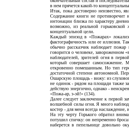
окончательный состав и последовательн
в нем прячется какой-то концептуальны
Итак, пока достоверно неизвестно, 
Содержание книги не противоречит н
интонации близка по характеру дневн
возможно, из реальной горьковской 
концептуальной цели.
Каждый эпизод в «Пожарах» локализо
фактографичность или ее иллюзия. Так
обычно рассказчик наблюдает пожар 
говорится о человеке, завороженном «в
наблюдателей, зрителей огня в первой
который совершает самосожжение. М
откровенно помешанным. Но тип героя
достаточной степени автономной. Пер
Ошарскую площадь - вижу: из слухово
не одинок - рядом на площади также з
действую энергично, однако - неискрен
«Пожа-ар, э-эй!» (134).
Далее следует заключение к первой з
волшебной силы огня. Я много наблюдал
костер - для меня всегда наслаждение, 
На эту черту Горького обратил внима
потушил спичку: он непременно бросал
наберется в пепельнице довольно оку