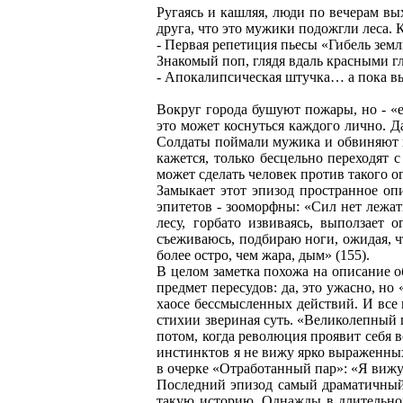
Ругаясь и кашляя, люди по вечерам вых
друга, что это мужики подожгли леса. К
- Первая репетиция пьесы «Гибель земл
Знакомый поп, глядя вдаль красными г
- Апокалипсическая штучка… а пока в
Вокруг города бушуют пожары, но - «
это может коснуться каждого лично. Д
Солдаты поймали мужика и обвиняют в п
кажется, только бесцельно переходят с
может сделать человек против такого о
Замыкает этот эпизод пространное опи
эпитетов - зооморфны: «Сил нет лежать
лесу, горбато извиваясь, выползает 
съеживаюсь, подбираю ноги, ожидая, чт
более остро, чем жара, дым» (155).
В целом заметка похожа на описание о
предмет пересудов: да, это ужасно, но
хаосе бессмысленных действий. И все 
стихии звериная суть. «Великолепный п
потом, когда революция проявит себя в
инстинктов я не вижу ярко выраженны
в очерке «Отработанный пар»: «Я вижу 
Последний эпизод самый драматичный -
такую историю. Однажды в длительном