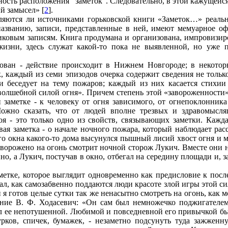
ость расположения “заметок”. Следовательно, в этой кажущейся
й замысел» [
2
].
являются ли источниками горьковской книги «Заметок…» реаль
азванию, записи, представленные в ней, имеют мемуарное оф
иковым записям. Книга продумана и организована, импровизи
жизни, здесь служат какой-то пока не выявленной, но уже 
ван - действие происходит в Нижнем Новгороде; в некоторых 
, каждый из семи эпизодов очерка содержит сведения не только
и беседует на тему пожаров; каждый из них касается стихии
олшебной силой огня». Причем степень этой «завороженности» у
 заметке - к человеку от огня зависимого, от огнепоклонника 
ожно сказать, что от людей вполне трезвых и здравомысл
 - это только одно из свойств, связывающих заметки. Каждая
вая заметка - о начале ночного пожара, который наблюдает ра
го окна какого-то дома высунулся пышный лисий хвост огня и 
аворожено на огонь смотрит ночной сторож Лукич. Вместе они н
но, а Лукич, постучав в окно, отбегал на середину площади и, з
аметке, которое выглядит одновременно как предисловие к по
, как самозабвенно поддаются люди красоте злой игры этой сил
и я готов целые сутки так же ненасытно смотреть на огонь, как м
ние В. Ф. Ходасевич: «Он сам был немножечко поджигателем.
 ее непотушенной. Любимой и повседневной его привычкой было
рков, спичек, бумажек, - незаметно подсунуть туда зажженну