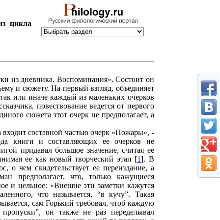
з цикла
ки из дневника. Воспоминания». Состоит он
ъему и сюжету. На первый взгляд, объединяет
 так или иначе каждый из маленьких очерков
ссказчика, повествование ведется от первого
диного сюжета этот очерк не предполагает, а
 входит составной частью очерк «Пожары», -
ода книги и составляющих ее очерков не
нигой придавал большое значение, считая ее
инимая ее как новый творческий этап [
1
]. В
с, о чем свидетельствует ее переиздание, а
ан предполагает, что, только кажущиеся
ое и цельное: «Внешне эти заметки кажутся
ленного, что называется, “в кучу”. Такая
ывается, сам Горький требовал, чтоб каждую
 пропуски”, он также не раз переделывал