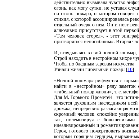
действительно вызывала чувство эйфо
огонь, как могу сутки, не уставая слу
на огонь пожара, о котором говорит
стихия, с которой ассоциировалась рев
отдельный очерк о нем. Он и поэт рев
аллюзивно присутствует в этой первой 
«Там человек сгорел», - этот эпигр
притворяться непогибшим». Вторая час
И, вглядываясь в свой ночной кошмар,
Строй находить в нестройном вихре чу
Чтобы по бледным заревам искусства
Узнали жизни гибельный пожар! [
10
]
«Ночной кошмар» рифмуется с горьков
найти в «нестройном» ряду заметок 
«гибельный пожар жизни», т. е. метаф
Для М. Горького Прометей - это исти
является духовным наследником всей
дрожжа, непрерывно разлагающая мозги 
скромный человек, спокойно уверенны
так, полемизируя с большевиками 
идеализированный и романтизированный
Героя, готового пожертвовать жизнью
который горящим сердцем, вырванным 