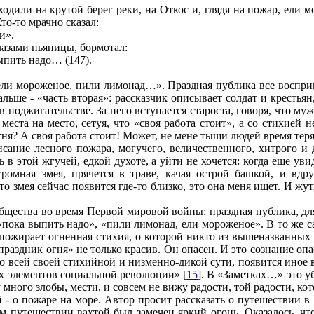
одили на крутой берег реки, на Откос и, глядя на пожар, ели 
то-то мрачно сказал:
и».
лазами пьяницы, бормотал:
ыпить надо… (147).
ели мороженое, пили лимонад…». Праздная публика все восприн
альше - «часть вторая»: рассказчик описывает солдат и кресть
оджигательстве. За него вступается староста, говоря, что мужи
 места на место, сетуя, что «своя работа стоит», а со стихией 
гня? А своя работа стоит! Может, не мене тыщи людей время теря
сание лесного пожара, могучего, величественного, хитрого и 
 в этой жгучей, едкой духоте, а уйти не хочется: когда еще у
огромная змея, прячется в траве, качая острой башкой, и вдр
о змея сейчас появится где-то близко, это она меня ищет. И жу
бщества во время Первой мировой войны: праздная публика, для
 «пока выпить надо», «пили лимонад, ели мороженое». В то же 
пожирает огненная стихия, о которой никто из вышеназванных в
раздник огня» не только красив. Он опасен. И это сознание оп
о всей своей стихийной и низменно-дикой сути, появится иное в
х элементов социальной революции» [
15
]. В «Заметках…» это 
много злобы, мести, и совсем не вижу радости, той радости, кот
 о пожаре на море. Автор просит рассказать о путешествии в 
 путешествии вахтой был замечен яркий огонь. Оказалось, чт