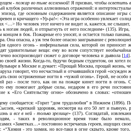
удущем -
пожар во тьме вселенной
! Я призван, чтобы
осветить в
елый клубок различных аллюзивных отражений: и интертекстуаль
 эпизод, где основным содержанием является описание игры с
ревен и кричащего «Ур-ра!»: «Эта игра особенно увлекает солид
х <…> Но человек этот ничего не видит и, кажется, не слышит,
 к ногам людей, и отпрыгнуть от него последним» (135). Игра, 
 концом в бок. Пожарные его уносят, и остается только панама,
гра. Она опасна, а уж тем более опасно заигрывание с революц
Для одного огонь - инфернальная сила, которой он приносит 
одят удивительные вещи: ему во всем сопутствует необычайная
тично воспроизводит сюжет о договоре человека и дьявола [
14
]
ю своей жизни. Когда-то, будучи бедным студентом, он хотел п
бульваре в Москве и думает: «Прощай Москва, прощай жизнь, чер
таруха говорит, что несчастный и отчаявшийся герой «осужден ж
ть свои остриженные ногти в «чужой огонь». Герой, не особо ве
й раз - после того, как он на пожаре кинет ногти в огонь. С
что ему помогают добрые силы, недаром в его речи постоянн
ние к «Его Сиятельству огню» обозначено в словах: «отноше
ющему сообщается: «Горит “дом трудолюбия” в Нижнем (1896). 
ысоев, «крепкий здоровяк, несмотря на его 50 лет и пьяную
изнь и все в ней - только зрелище
» (137). Соглядатай, извлек
людям, - таких в революционное время тоже было немало
 самих «Заметках…» постоянно встречаешь героев, ищущих сво
 «“Химия - это химия, но все-таки в огне скрыто, кроме того,