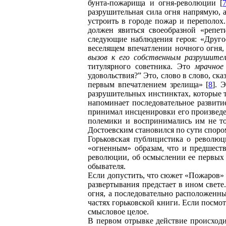
бунта-пожарища и огня-революции [
разрушительная сила огня напрямую, 
устроить в городе пожар и переполох
должен явиться своеобразной «репе
следующие наблюдения героя: «Друго
веселящем впечатлении ночного огня, 
вызов к его собственным разрушит
титулярного советника. Это
мрачное
удовольствия?” Это, слово в слово, ск
первым впечатлением зрелища» [
8
]. 
разрушительных инстинктах, которые т
напоминает последовательное развити
принимал инсценировки его произведе
полемики и воспринимались им не то
Достоевским становился по сути споро
Горьковская публицистика о революц
«огненным» образам, что и предшест
революции, об осмыслении ее первых р
обывателя.
Если допустить, что сюжет «Пожаров» 
развертывания предстает в ином свет
огня, а последовательно расположенн
частях горьковской книги. Если посмо
смысловое целое.
В первом отрывке действие происход