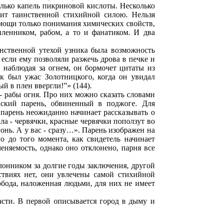
колько капель пикриновой кислоты. Несколько
дит таинственной стихийной силою. Нельзя
омощи только понимания химических свойств,
пленником, рабом, а то и фанатиком. И два
нственной утехой узника была возможность
если ему позволяли разжечь дрова в печке и
, наблюдая за огнем, он бормочет цитаты из
к был ужас Золотницкого, когда он увидал
й в плен ввергли!”» (144).
 - рабы огня. Про них можно сказать словами
нский парень, обвиненный в поджоге. Для
 парень неожиданно начинает рассказывать о
ла - червячки, красные червячки поползут во
гонь. А у вас - сразу…». Парень изображен на
о до того момента, как свидетель начинает
еняемость, однако оно отклонено, парня все
лонником за долгие годы заключения, другой
ствиях нет, они увлечены самой стихийной
обода, наложенная людьми, для них не имеет
сти. В первой описывается город в дыму и