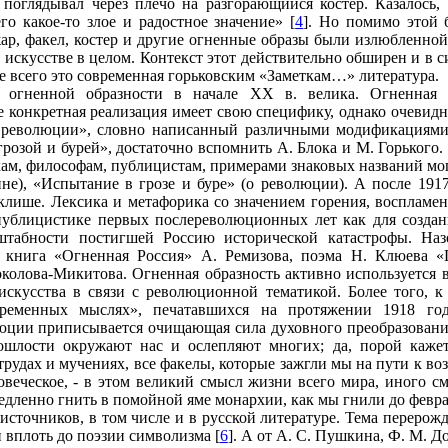
поглядывал через плечо на разгорающийся костер. Казалось,
о какое-то злое и радостное значение» [
4
]. Но помимо этой 
ожар, факел, костер и другие огненные образы были излюбленно
в искусстве в целом. Контекст этот действительно обширен и в 
 всего это современная горьковским «Заметкам…» литература.
е огненной образности в начале ХХ в. велика. Огненная
е конкретная реализация имеет свою специфику, однако очевидн
 о революции», словно написанный различными модификациями 
озой и бурей», достаточно вспомнить А. Блока и М. Горького.
м, философам, публицистам, примерами знаковых названий могу
не), «Испытание в грозе и буре» (о революции). А после 191
клише. Лексика и метафорика со значением горения, воспламе
публицистике первых послереволюционных лет как для создан
штабности постигшей Россию исторической катастрофы. Наз
книга «Огненная Россия» А. Ремизова, поэма Н. Клюева «П
колова-Микитова. Огненная образность активно используется в
искусства в связи с революционной тематикой. Более того, к
временных мыслях», печатавшихся на протяжении 1918 го
юции приписывается очищающая сила духовного преобразования:
пошлости окружают нас и ослепляют многих; да, порой кажетс
удах и мучениях, все факелы, которые зажгли мы на пути к возр
ловеческое, - в этом великий смысл жизни всего мира, иного 
медленно гнить в помойной яме монархии, как мы гнили до февра
источников, в том числе и в русской литературе. Тема перерож
 вплоть до поэзии символизма [
6
]. А от А. С. Пушкина, Ф. М. Д