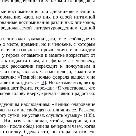
 неупорядоченности есть какой-то порядок, а
ные воспоминания или дневниковые записи.
ормление, часть из них по своей интимной
рованные воспоминания различных эпизодов,
предполагаемой литературоведением единой
эпизодах указана дата, т. е. соблюдается
 о месте, времени, но и человеке, с которым
 огня в разных ее проявлениях и в каждом
 героев от заметки к заметке возрастает: от
- к поджигателям, а в финале - к человеку,
ящих рассказчик переходит к полоумным и
 из них, являясь частью целого, кажется в
ссказчик: «Темной ночью февраля вышел я на
машет в воздухе…» [
3
]. Но оказывается, автор
ачинают будить горожан: «Я чувствовал, что
адрав голову вверх, кричал с явной радостью:
следующим наблюдениям: «Велико очарование
ы, и сам не свободен от влияния ее. Разжечь
огу сутки, не уставая, слушать музыку» (135).
 Ни разу я не видал, чтобы, закуривая, он
 - после обеда или за вечерним чаем, когда
ю спичку. Сделав это, он старался отвлечь