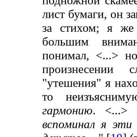
подножной скамее
лист бумаги, он з
за стихом; я же
большим внима
понимал, <...> 
произнесении с
"утешения" я нахо
то неизъясни
гармонию
. <...>
вспоминал я эти