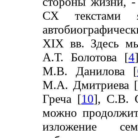
стороны жизни, -
СХ текстами 
автобиографичес
XIX вв. Здесь м
А.Т. Болотова [
4
М.В. Данилова [
М.А. Дмитриева [
Греча [
10
], С.В. 
можно продолжит
изложение се