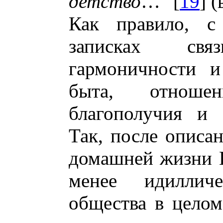
детство
…" [
19
] 
Как правило, 
записках св
гармоничности и
быта, отноше
благополучия и 
Так, после описа
домашней жизни И
менее идиллич
общества в целом