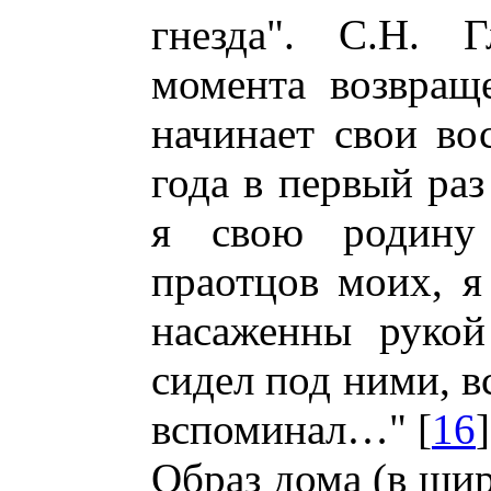
гнезда". С.Н. Г
момента возвращ
начинает свои во
года в первый раз
я свою родин
праотцов моих, я
насаженны руко
сидел под ними, в
вспоминал…" [
16
]
Образ дома (в ши