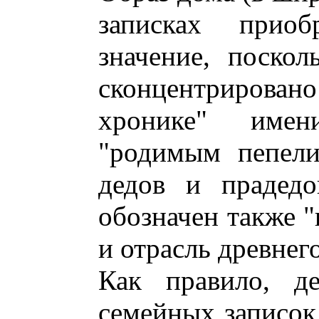
записках приобр
значение, поскол
сконцентрирова
хронике" имен
"родимым пепели
дедов и прадедо
обозначен также "
и отрасль древнег
Как правило, де
семейных записок