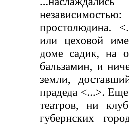
...наслажда
независимост
простолюдина. <
или цеховой име
доме садик, на 
бальзамин, и ниче
земли, доставши
прадеда <...>. Ещ
театров, ни клу
губернских горо