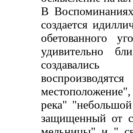
В Воспоминаниях
создается идилли
обетованного уг
удивительно бли
создавались 
воспроизводят
местоположение",
река" "небольшо
защищенный от с
мельницы" и " св