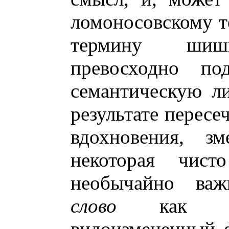
ломоносовскому т
термину шишк
превосходно по
семантическую л
результате пересе
вдохновения, зм
некоторая чист
необычайно важ
слово
как лекс
видоизмененный 