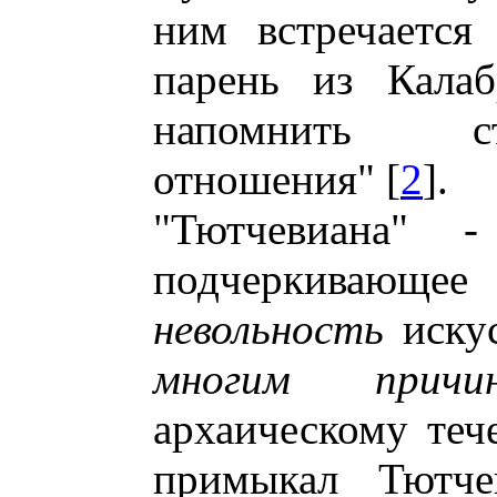
ним встречается
парень из Калаб
напомнить ст
отношения" [
2
].
"Тютчевиана" -
подчеркивающ
невольность
искус
многим прич
архаическому теч
примыкал Тютче