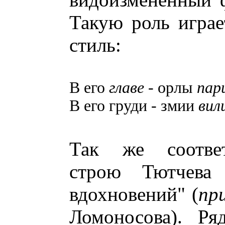
Такую роль играе
стиль:
В его
главе
- орлы
пар
В его груди - змии
вил
Так же соответ
строю Тютчева
вдохновений" (
пр
Ломоносова). Ря