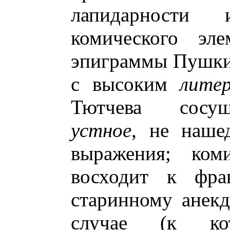
лапидарности
комического эле
эпиграммы Пушкин
с высоким
лите
Тютчева сосущ
устное
, не наше
выражения; ком
восходит к фра
старинному анекд
случае (к ко