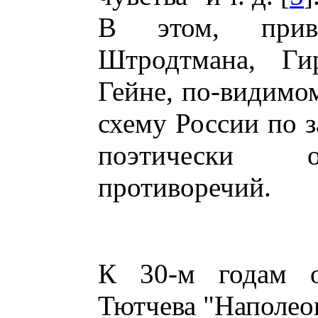
В этом, прив
Штродтмана, Ги
Гейне, по-видимо
схему России по з
поэтически о
противоречий.
К 30-м годам от
Тютчева "Наполео