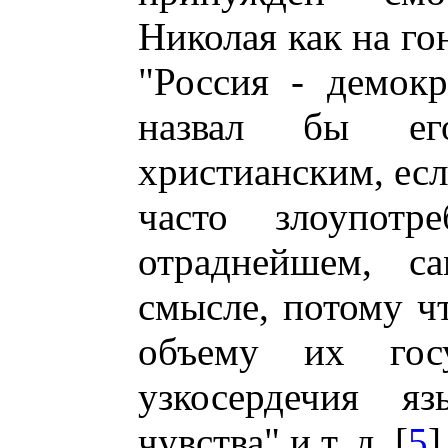
Николая как на го
"Россия - демокр
назвал бы ег
христианским, есл
часто злоупотр
отраднейшем, са
смысле, потому чт
объему их госу
узкосердечия яз
чувства" и т. д. [
5
]