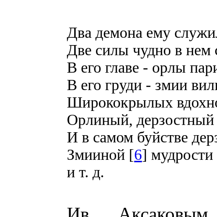
Два демона ему служи
Две силы чудно в нем 
В его главе - орлы пар
В его груди - змии вили
Ширококрылых вдохн
Орлиный, дерзостный 
И в самом буйстве де
Змииной [
6
] мудрости
и т. д.
Ив. Аксаковым 