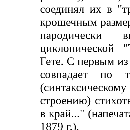
соединял их в "т
крошечным размер
пародически 
циклопической "T
Гете. С первым из н
совпадает по 
(синтаксическ
строению) стихот
в край..." (напеча
1879 г.).