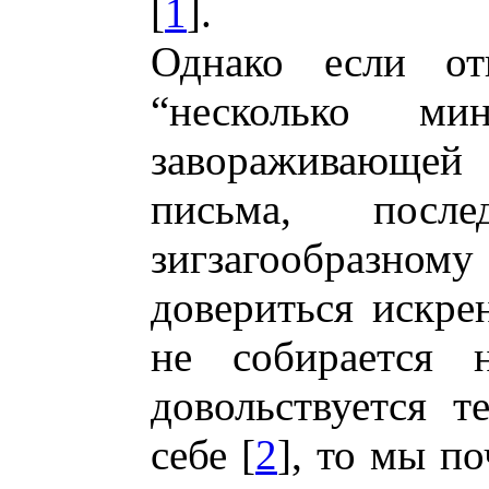
[
1
].
Однако если о
“несколько ми
завораживающей
письма, послед
зигзагообразному
довериться искре
не собирается 
довольствуется т
себе [
2
], то мы по