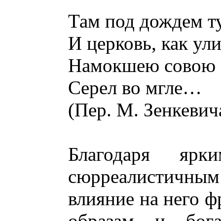
Там под дождем ту
И церковь, как ул
Намокшею совою 
Серел во мгле…
(Пер. М. Зенкевич
Благодаря ярк
сюрреалистичны
влияние на него ф
образам и бога