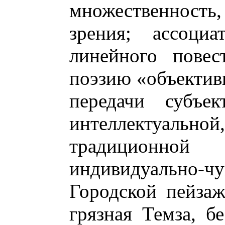
множественност
зрения; ассоци
линейного повес
поэзию «объектив
передачи субъе
интеллектуально
традиционно
индивидуально
Городской пейзаж
грязная Темза, б