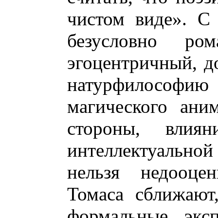
чистом виде». С
безусловно ром
эгоцентричный, 
натурфилософ
магического ани
стороны, влия
интеллектуальной
нельзя недооце
Томаса сближают
формальные эксп