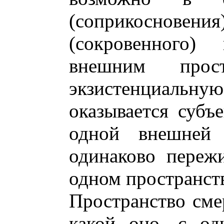
(соприкоснов
(сокровенного)
внешним прост
экзистенциальну
оказывается субъе
одной внешней 
одинаково переж
одном пространств
Пространство смер
какой оно, с од