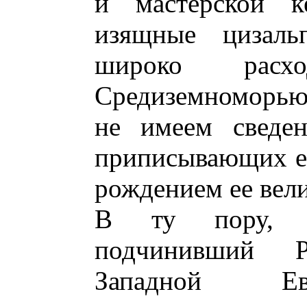
и мастерской к
изящные цизаль
широко расх
Средиземноморью
не имеем сведен
приписывающих ей
рождением ее вели
В ту пору, к
подчинивший 
Западной Ев