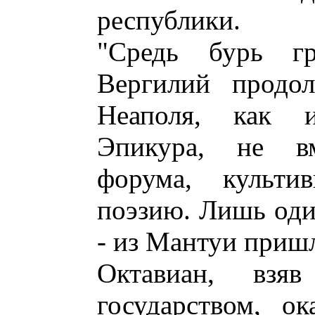
республики.
"Средь бурь гр
Вергилий продо
Неаполя, как и
Эпикура, не в
форума, культ
поэзию. Лишь оди
- из Мантуи приш
Октавиан, взя
государством, ок