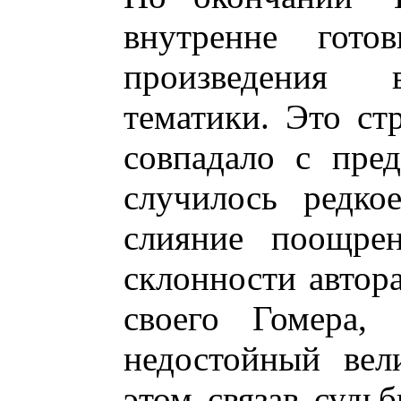
внутренне гото
произведения 
тематики. Это ст
совпадало с пред
случилось редко
слияние поощре
склонности автор
своего Гомера,
недостойный вел
этом связав судь