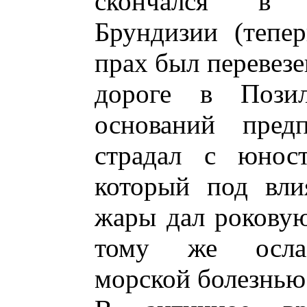
скончался в 
Брундизии (тепер
прах был перевезе
дороге в Пози
оснований предп
страдал с юност
который под вли
жары дал роковую
тому же ослаб
морской болезнью